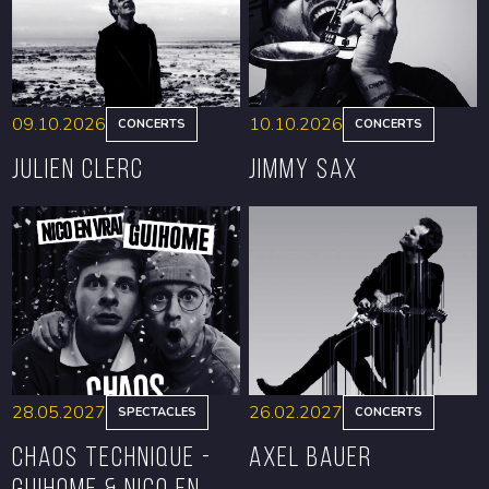
09.10.2026
10.10.2026
CONCERTS
CONCERTS
Julien Clerc
Jimmy Sax
RÉSERVER
RÉSERVER
28.05.2027
26.02.2027
SPECTACLES
CONCERTS
CHAOS TECHNIQUE -
Axel Bauer
GUIHOME & NICO EN