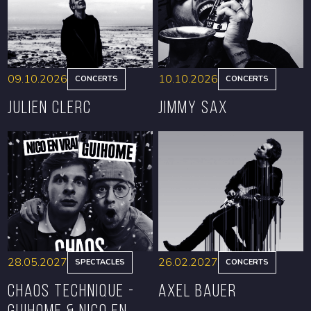
09.10.2026
10.10.2026
CONCERTS
CONCERTS
Julien Clerc
Jimmy Sax
RÉSERVER
RÉSERVER
28.05.2027
26.02.2027
SPECTACLES
CONCERTS
CHAOS TECHNIQUE -
Axel Bauer
GUIHOME & NICO EN