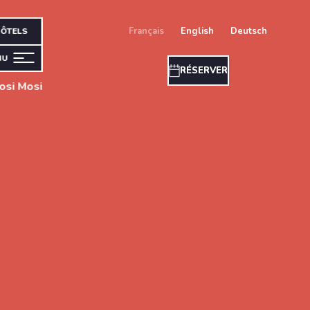
français
english
deutsch
ÔTELS
NU
RÉSERVER
osi Mosi