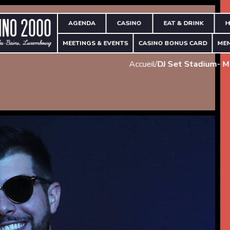
AGENDA
CASINO
EAT & DRINK
H
MEETINGS & EVENTS
CASINO BONUS CARD
ME
Accueil
/
DJ Set Stadium- M