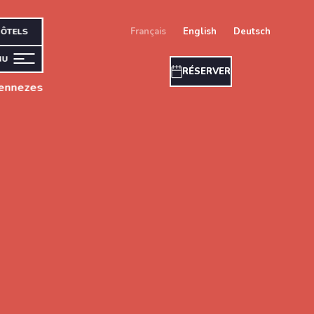
français
english
deutsch
ÔTELS
NU
RÉSERVER
Mennezes