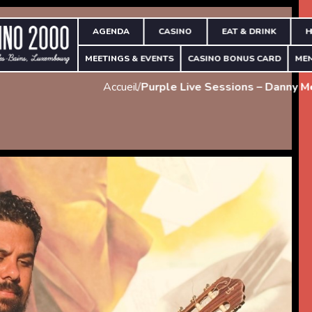
AGENDA
CASINO
EAT & DRINK
H
MEETINGS & EVENTS
CASINO BONUS CARD
ME
Accueil
/
Purple Live Sessions – Danny 