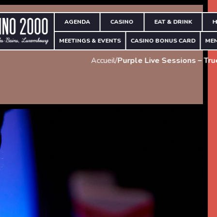
AGENDA
CASINO
EAT & DRINK
H
MEETINGS & EVENTS
CASINO BONUS CARD
ME
Accueil
/
Purple Live Sessions – Tru