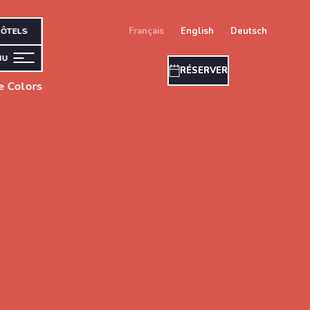
français
english
deutsch
ÔTELS
NU
RÉSERVER
e Colors