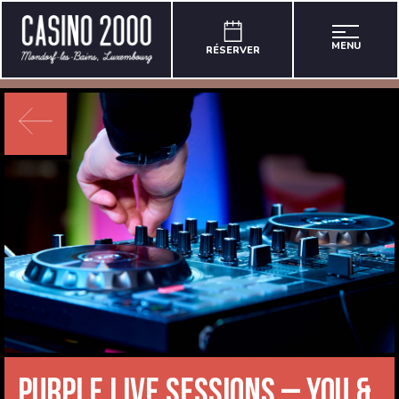
MENU
RÉSERVER
Purple Live Sessions – You &