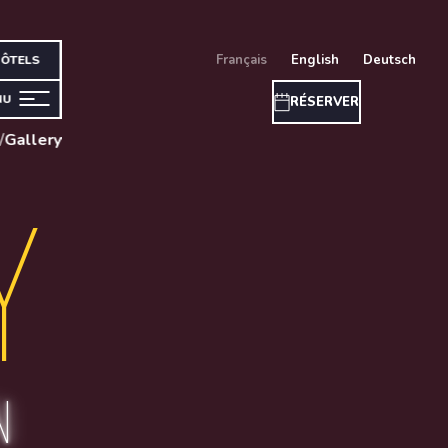
français
english
deutsch
ÔTELS
NU
RÉSERVER
/
Gallery
y
n