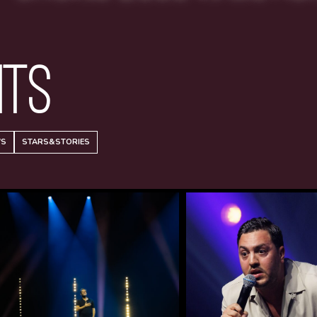
nts
WS
STARS&STORIES