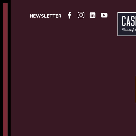
NEWSLETTER