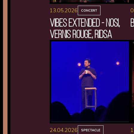
13.05.2026
0
CONCERT
VIBES EXTENDED - NOSI,
B
VERNIS ROUGE, RIDSA
24.04.2026
1
SPECTACLE