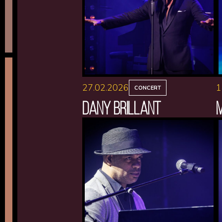
27.02.2026
1
CONCERT
DANY BRILLANT