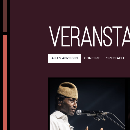
Veransta
ALLES ANZEIGEN
CONCERT
SPECTACLE