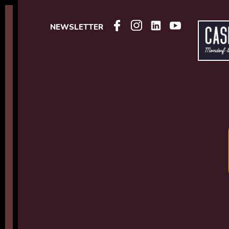
NEWSLETTER