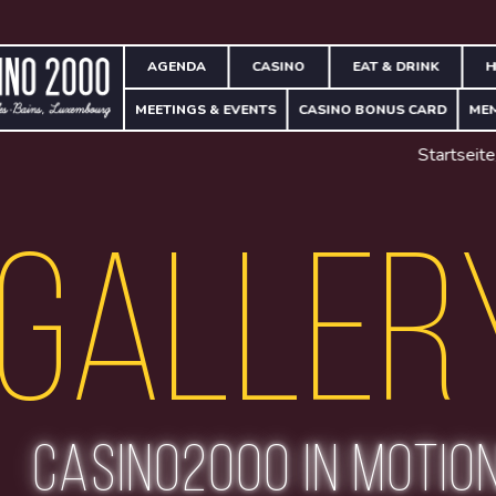
AGENDA
CASINO
EAT & DRINK
H
MEETINGS & EVENTS
CASINO BONUS CARD
ME
Startseite
Galler
casino2000 in motio