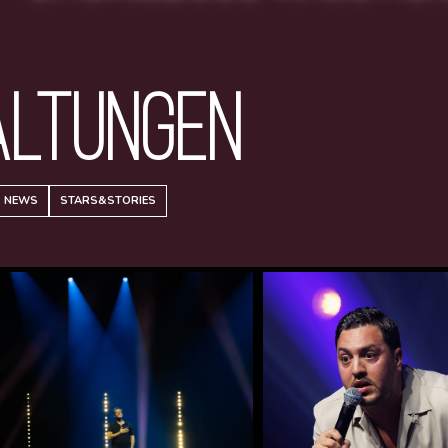
ltungen
NEWS
STARS&STORIES