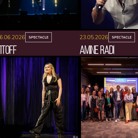
6.06.2026
23.05.2026
SPECTACLE
SPECTACLE
ITOFF
AMINE RADI