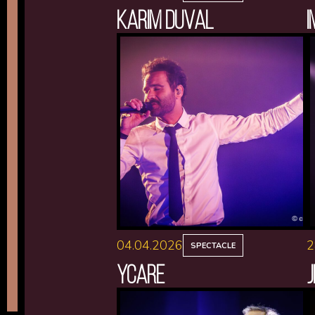
KARIM DUVAL
04.04.2026
2
SPECTACLE
YCARE
J