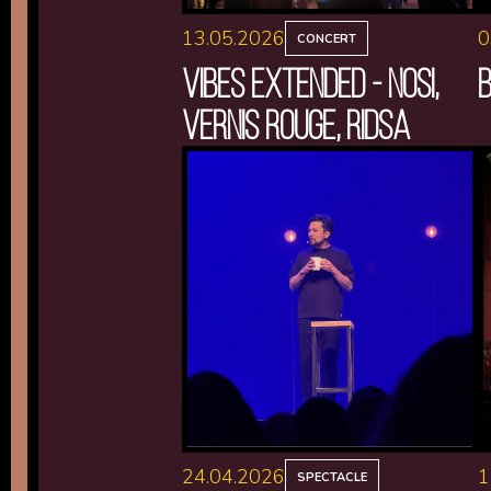
13.05.2026
0
CONCERT
VIBES EXTENDED - NOSI,
B
VERNIS ROUGE, RIDSA
24.04.2026
1
SPECTACLE