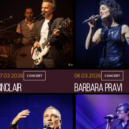
7.03.2026
06.03.2026
CONCERT
CONCERT
INCLAIR
BARBARA PRAVI