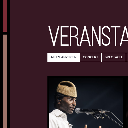
Veransta
ALLES ANZEIGEN
CONCERT
SPECTACLE