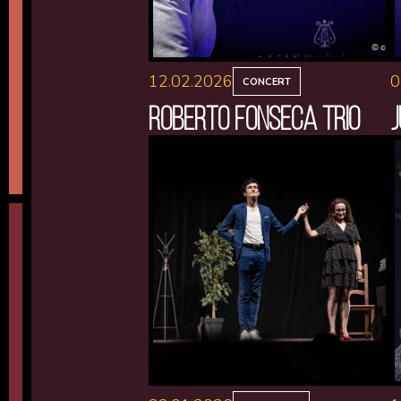
12.02.2026
0
CONCERT
ROBERTO FONSECA TRIO
J