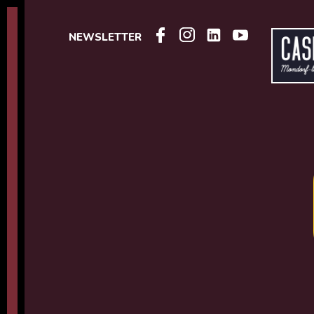
NEWSLETTER