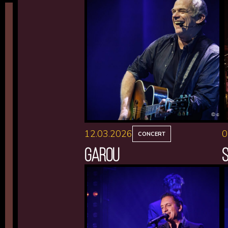
12.03.2026
0
CONCERT
GAROU
S