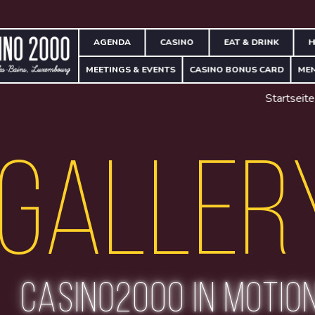
AGENDA
CASINO
EAT & DRINK
H
MEETINGS & EVENTS
CASINO BONUS CARD
ME
Startseite
Galler
casino2000 in motio