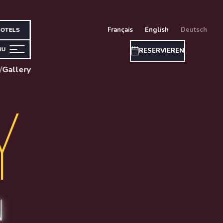
français
english
deutsch
OTELS
NU
RESERVIEREN
/
Gallery
y
n