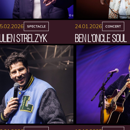
5.02.2026
24.01.2026
SPECTACLE
CONCERT
ULIEN STRELZYK
BEN L'ONCLE SOUL