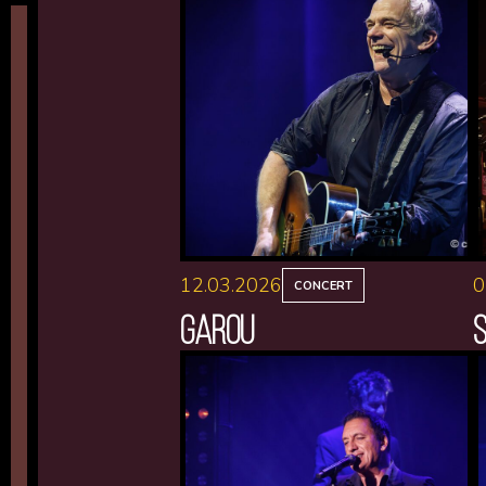
12.03.2026
0
CONCERT
GAROU
S