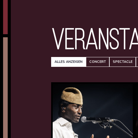
Veransta
ALLES ANZEIGEN
CONCERT
SPECTACLE