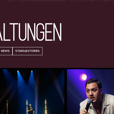
ltungen
NEWS
STARS&STORIES