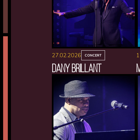
27.02.2026
1
CONCERT
DANY BRILLANT