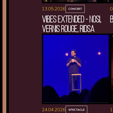
13.05.2026
0
CONCERT
VIBES EXTENDED - NOSI,
B
VERNIS ROUGE, RIDSA
24.04.2026
1
SPECTACLE