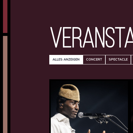
Veransta
ALLES ANZEIGEN
CONCERT
SPECTACLE