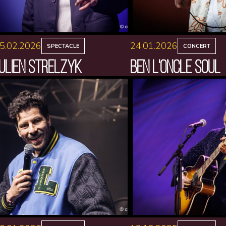
5.02.2026
24.01.2026
SPECTACLE
CONCERT
ULIEN STRELZYK
BEN L'ONCLE SOUL