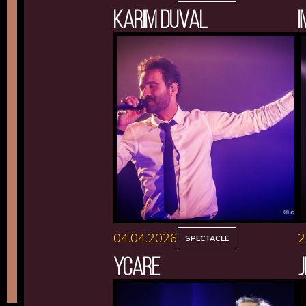
KARIM DUVAL
04.04.2026
2
SPECTACLE
YCARE
J