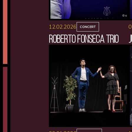
12.02.2026
0
CONCERT
ROBERTO FONSECA TRIO
J